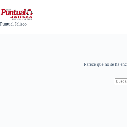
Saltar
al
contenido
Puntual Jalisco
Parece que no se ha enc
No
results