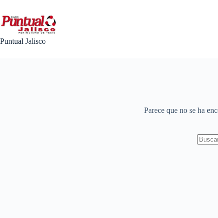
Saltar
al
contenido
Puntual Jalisco
Parece que no se ha enc
No
results